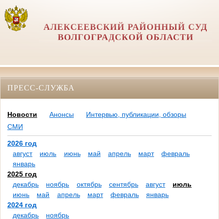
АЛЕКСЕЕВСКИЙ РАЙОННЫЙ СУД
ВОЛГОГРАДСКОЙ ОБЛАСТИ
ПРЕСС-СЛУЖБА
Новости
Анонсы
Интервью, публикации, обзоры
СМИ
2026 год
август
июль
июнь
май
апрель
март
февраль
январь
2025 год
декабрь
ноябрь
октябрь
сентябрь
август
июль
июнь
май
апрель
март
февраль
январь
2024 год
декабрь
ноябрь