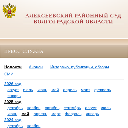
АЛЕКСЕЕВСКИЙ РАЙОННЫЙ СУД
ВОЛГОГРАДСКОЙ ОБЛАСТИ
ПРЕСС-СЛУЖБА
Новости
Анонсы
Интервью, публикации, обзоры
СМИ
2026 год
август
июль
июнь
май
апрель
март
февраль
январь
2025 год
декабрь
ноябрь
октябрь
сентябрь
август
июль
июнь
май
апрель
март
февраль
январь
2024 год
декабрь
ноябрь