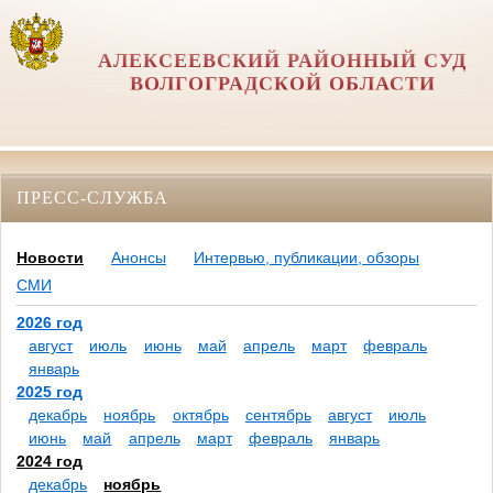
АЛЕКСЕЕВСКИЙ РАЙОННЫЙ СУД
ВОЛГОГРАДСКОЙ ОБЛАСТИ
ПРЕСС-СЛУЖБА
Новости
Анонсы
Интервью, публикации, обзоры
СМИ
2026 год
август
июль
июнь
май
апрель
март
февраль
январь
2025 год
декабрь
ноябрь
октябрь
сентябрь
август
июль
июнь
май
апрель
март
февраль
январь
2024 год
декабрь
ноябрь