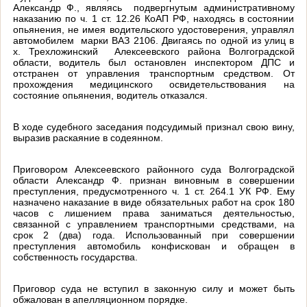
Александр Ф., являясь подвергнутым административному
наказанию по ч. 1 ст. 12.26 КоАП РФ, находясь в состоянии
опьянения, не имея водительского удостоверения, управлял
автомобилем марки ВАЗ 2106. Двигаясь по одной из улиц в
х. Трехложинский Алексеевского района Волгоградской
области, водитель был остановлен инспектором ДПС и
отстранен от управления транспортным средством. От
прохождения медицинского освидетельствования на
состояние опьянения, водитель отказался.
В ходе судебного заседания подсудимый признал свою вину,
выразив раскаяние в содеянном.
Приговором Алексеевского районного суда Волгоградской
области Александр Ф. признан виновным в совершении
преступления, предусмотренного ч. 1 ст. 264.1 УК РФ. Ему
назначено наказание в виде обязательных работ на срок 180
часов с лишением права заниматься деятельностью,
связанной с управлением транспортными средствами, на
срок 2 (два) года. Использованный при совершении
преступления автомобиль конфискован и обращен в
собственность государства.
Приговор суда не вступил в законную силу и может быть
обжалован в апелляционном порядке.